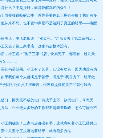
和尚在这里就是在做任务——撞钟，他以为这就是主持与众
果是什么？不是撞钟，而是唤醒沉迷的众生！
！而要撞得唤醒众生，首先是要你真正用心去撞！我们有多
，但从来不想、也不管钟声是不是达到了真正的结果——唤醒
书店，书店老板说：“刚卖完。”之后又去了第二家书店，
小王又去了第三家书店，这家书店根本没有。
，小王说：“跑了三家书店，快累死了，都没有，过几天
言又止……
买到书是结果。小王有了苦劳，却没有功劳，因为他没有为
如果我们每个人都满足于苦劳，满足于“我尽力了，结果做
户会因为公司员工很辛苦，但没有提供优质产品就付钱给
借口，因为完不成的借口有成千上万，欲找借口，何患无
是方法，企业绝大多数的工作都不是攀登珠峰，怎么可能办不
小王的确跑了三家书店都没有书，这就意味着小王已经付出
白费？只要小王执著地要结果，就有很多办法：