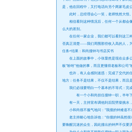
是，他在回程中，又打电话向另个两家毛皮
此时，总经理会心一笑，老师恍然大悟
相信看到这种情况后，任何一个从都会像
么大的差别。
在任何一家企业，我们都可以看到这三种
否真正清楚——我们周围那些收入高的人，
任务≠结果：和尚撞钟与书店买书
在上面的故事中，小张显然是现在众多公
板“吩咐”他做的事，而且更懂得老板和公司“
也许，有人会感到迷惑：完成了交代的任务
地方：任务不是结果，不仅不是结果，而且
我们必须要明白一个基本的不等式：完成
有一个小和尚担任撞钟一职，半年下来
有一天，主持宣布调他到后院劈柴挑水，
小和尚很不服气地问：“我撞的钟难道不准
老主持耐心地告诉他：“你撞的钟虽然很准
要唤醒沉迷的众生，因此撞出的钟声不仅要洪