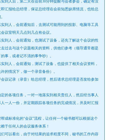
到人后，第二天在会前30分钟提醒与会者参会，确定有没
立即汇报给总经理，保证总经理在会前知悉缺席情况，也给总
间。
实到人，会前通知后，去测试可能用到的投影、电脑等工具
此会议室明天几点到几点有会议。
实到人，会前通知，也测试了设备，还先了解这个会议的性
发去过去与这个议题相关的资料，供他们参考（领导通常都是
了的事，或者记不清的事争吵）。
实到人，会前通知，测试了设备，也提供了相关会议资料，
允许的情况下，做一个录音备份）。
会议记录（录音）给总经理，然后请求总经理是否发给参加
定的各项任务，一对一地落实到相关责任人，然后经当事人
事人一人一份，并定期跟踪各项任务的完成情况，并及时汇报
成标准化的“会议”流程，让任何一个秘书都可以根据这个
依赖于任何人的会议服务体系！
们可以看出，由于对结果的追求程度不同，秘书的工作内容