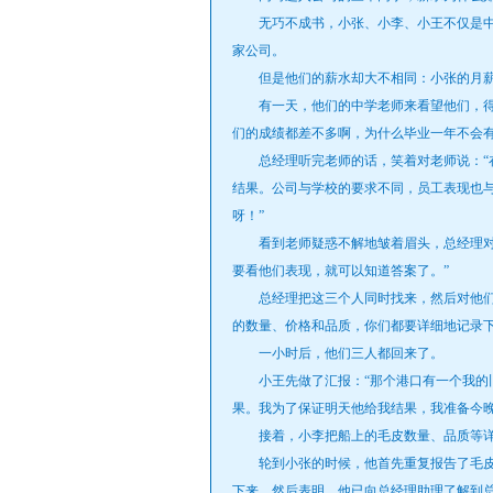
无巧不成书，小张、小李、小王不仅是中
家公司。
但是他们的薪水却大不相同：小张的月薪是50
有一天，他们的中学老师来看望他们，得知
们的成绩都差不多啊，为什么毕业一年不会有
总经理听完老师的话，笑着对老师说：“在
结果。公司与学校的要求不同，员工表现也
呀！”
看到老师疑惑不解地皱着眉头，总经理对老
要看他们表现，就可以知道答案了。”
总经理把这三个人同时找来，然后对他们说
的数量、价格和品质，你们都要详细地记录下
一小时后，他们三人都回来了。
小王先做了汇报：“那个港口有一个我的旧
果。我为了保证明天他给我结果，我准备今晚
接着，小李把船上的毛皮数量、品质等详
轮到小张的时候，他首先重复报告了毛皮
下来。然后表明，他已向总经理助理了解到