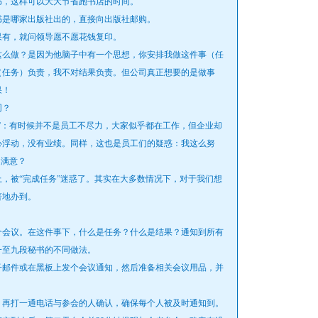
，这样可以大大节省跑书店的时间。
是哪家出版社出的，直接向出版社邮购。
有，就问领导愿不愿花钱复印。
么做？是因为他脑子中有一个思想，你安排我做这件事（任
（任务）负责，我不对结果负责。但公司真正想要的是做事
果！
同？
：有时候并不是员工不尽力，大家似乎都在工作，但企业却
心浮动，没有业绩。同样，这也是员工们的疑惑：我这么努
不满意？
被“完成任务”迷惑了。其实在大多数情况下，对于我们想
著地办到。
会议。在这件事下，什么是任务？什么是结果？通知到所有
一至九段秘书的不同做法。
邮件或在黑板上发个会议通知，然后准备相关会议用品，并
再打一通电话与参会的人确认，确保每个人被及时通知到。