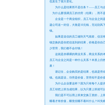
也发生了很大变化。
为什么是结果而不是任务？——员工与企
为什么要强调员工的功劳（结果），而不是
企业是一个商业组织，员工与企业之间是
递公司送一封信，大致是10元钱，无论刮风下
钱。
如果是送信的员工碰到天气很差，信没有送
钱交换的是你把信送到的结果，价格是你自
少苦劳，我们都不会付钱！
这就是赤裸裸的商业关系，商业关系的本
员工与企业之间是一种什么关系？本质上仍
果！
请记住，企业购买的是结果，也就是劳动
钱。也就是说，功劳是价值，苦劳却不是价
为什么企业要这样？因为只有每个人提供
员工却把上班当成结果，以为只要上班就可
我们是不可以用上班来交换工资的，上班
睡着才有价值，睡觉但睡不着叫什么？叫失