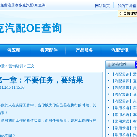
免费注册泰多克汽配OE查询
网站首页
我的工具箱
供应商
搜索配件
产品服务
汽配资讯
热点推荐
学堂
>
营销培训
> 正文
【
汽配常识
】
爱
第一章：不要任务，要结果
【
汽配常识
】
夏
11/2/15 11:15:08
【
汽配常识
】
炎
【
汽配常识
】
莫
【
汽配常识
】
火
数的人在实际工作中，当你以为你自己是在执行的时候，其
【
常用术语
】
车
结果！
【
常用术语
】
车
是对我们工作的价值负责；而对任务负责，是对工作的程序
【
常用术语
】
有
【
常用术语
】
什
【
常用术语
】
汽
此不同？