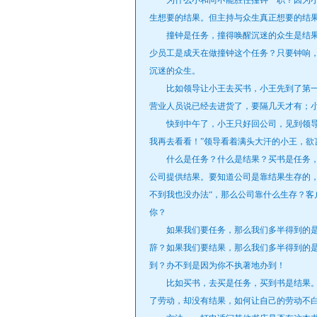
为什么小和尚不能胜任撞钟一职？因为小
生想要的结果。但主持与众生真正想要的结
撞钟是任务，撞得唤醒沉迷的众生是结果
少员工是成天在做撞钟这个任务？只要钟响
沉迷的众生。
比如领导让小王去买书，小王先到了第一家
营业人员说已经去进货了，要隔几天才有；
快到中午了，小王只好回公司，见到领导后
我再去看看！”领导看着满头大汗的小王，欲
什么是任务？什么是结果？买书是任务，
公司提供结果。要知道公司是靠结果生存的，
不到我也没办法“，那么公司靠什么生存？客
你？
如果我们要任务，那么我们多半得到的是
辞？如果我们要结果，那么我们多半得到的
到？办不到是因为你不执著地办到！
比如买书，去买是任务，买到书是结果。
了劳动，却没有结果，如何让自己的劳动不