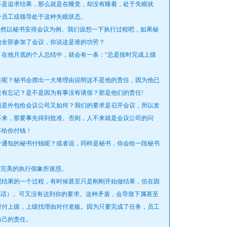
是追求结果，那么就是在睡觉，却没有睡着，处于失眠状
分员工或领导处于这种失眠状态。
然以秘书安排会议为例。我们设想一下执行过程吧，如果秘
的全部参加了会议，你说这是谁的功劳？
他月底的个人总结中，就会有一条：“总是按时完成上级
呢？秘书会摆出一大堆理由说明这不是他的责任，因为他已
有忘记？是不是因为有事没有请假？那是他们的责任!
是外包给会议公司又如何？我们的要求是召开会议，所以发
不来，那要事先得到批准。否则，人不来就是会议公司的问
不给你付钱！
通知的秘书付钱呢？或者说，同样是秘书，你会给一段秘书
完美的执行假象所迷惑。
结果的一个过程，有时候甚至只是刚刚开始做结果，但在因
电话）。可又没有达到你的要求。这种矛盾，会导致下属甚至
对付上级，上级找理由对付老板。因为只要完成了任务，员工
自己的责任。