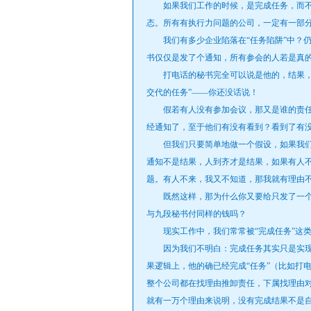
如果我们工作的时候，是完成任务，而不
态。所有有执行力问题的公司，一定有一部
我们有多少企业陷落在“任务陷阱”中？仍
书仅仅是发了个通知，所有参会的人若是真
打电话的秘书完全可以说是他的，结果，在
交代的任务”——你还没话说！
假若有人没有参加会议，那又是谁的责任
经通知了，至于他们有没有看到？看到了有没
但我们只要简单地做一个假设，如果我们
通知不是结果，人到齐才是结果，如果有人
题。有人不来，我又不知道，那我就有理由
既然这样，那为什么你又要给只发了一个
与九段秘书付同样的钱吗？
现实工作中，我们常常被“完成任务”这类
因为我们不明白：完成任务其实只是实现
果逻辑上，他的确已经完成“任务”（比如打
整个公司都在找理由推卸责任，下属找理由
就有一万个理由来说明，没有完成结果不是