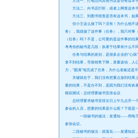
方法一、打电话问其他书店是否有这本书
方法二、向书店打听，或者上网查这本书
方法三、到图书馆查是否有这本书，如果
但小王这么做了吗？没有！为什么他不这
务），我就做了这件事（任务），我只对事
（任务）吗？不是，公司要的是这件事的结
考考你的秘书是几段：执著于结果有什么不
任务与结果的差别，是很多企业的“心病”
拿不到结果，导致销售下降，质量波动，人
力，“圆满”地完成了任务，为什么老板还是
关键就在于，我们没有把重点放到结果上，
要的结果，不是办不到，是因为我们没有执
模拟测试：总经理要秘书安排会议
总经理要求秘书安排次日上午九点开一个
参会的人员，想要的结果是什么呢？下面是
一段秘书的做法：发通知——用电子
参加会议。
二段秘书的做法：抓落实——发通知后，