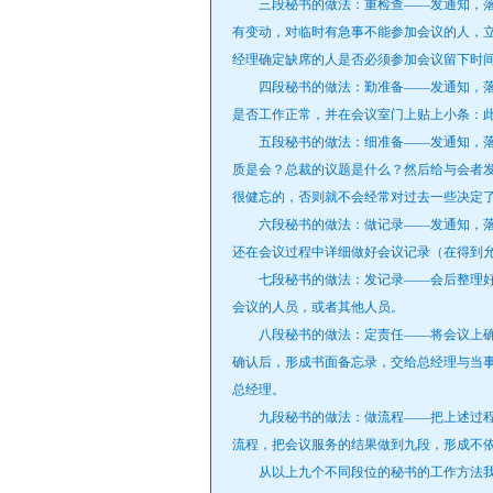
三段秘书的做法：重检查——发通知，落实
有变动，对临时有急事不能参加会议的人，
经理确定缺席的人是否必须参加会议留下时
四段秘书的做法：勤准备——发通知，落
是否工作正常，并在会议室门上贴上小条：
五段秘书的做法：细准备——发通知，落
质是会？总裁的议题是什么？然后给与会者
很健忘的，否则就不会经常对过去一些决定
六段秘书的做法：做记录——发通知，落
还在会议过程中详细做好会议记录（在得到
七段秘书的做法：发记录——会后整理好
会议的人员，或者其他人员。
八段秘书的做法：定责任——将会议上确
确认后，形成书面备忘录，交给总经理与当
总经理。
九段秘书的做法：做流程——把上述过程帮
流程，把会议服务的结果做到九段，形成不
从以上九个不同段位的秘书的工作方法我