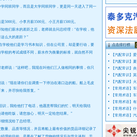
学同班同学，而且是大学同班同学，更是同一天进入了同一
00元、小李月薪3500元、小王月薪1500元。
他们薪水的差距之后，老师就去问总经理：“在学校，他
这么大的差距？”
学校他们是学习书本知识，但在公司里，却是要行动，要
点击排行榜
与学校的考试成绩不同，薪水作为衡量的标准，就自然不同
【
汽配常识
】
爱
【
汽配常识
】
夏
师说：“这样吧，我现在叫他们三人做相同的事情，你只
【
汽配常识
】
炎
【
汽配常识
】
莫
【
汽配常识
】
火
：“现在请你们去调查一下停泊在港口边的船。船上毛皮
【
常用术语
】
车
来，并尽快给我答复。”
【
常用术语
】
车
【
常用术语
】
有
识，我给他打了电话，他愿意帮我们的忙，明天给我结
【
常用术语
】
什
请他吃饭，请您放心，明天一定给您结果。”
【
常用术语
】
汽
细情况给了总经理。
数量、品质等情况，并且将船上最有价值的货品详细记录了
总经理的目的，是要在了解了货物的情况后与货主谈判。于