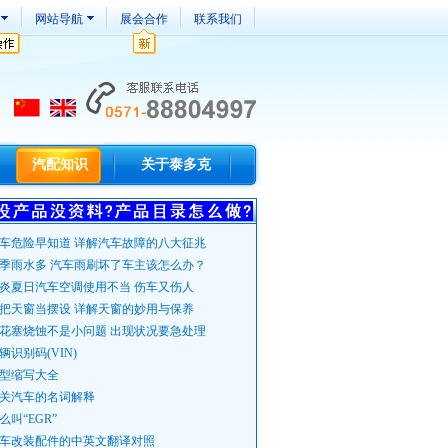
网站导航
展会合作
联系我们
汽配知识
关于泰多克
车危险早知道 详解汽车故障的八大征兆
季雨水多 汽车雨刷坏了车主该怎么办？
炎夏日汽车空调使用不当 伤车又伤人
把天窗当摆设 详解天窗的妙用与保养
花塞烧蚀不是小问题 出现状况要急处理
辆识别码(VIN)
型缩写大全
关汽车的名词解释
么叫“EGR”
车改装配件的中英文翻译对照