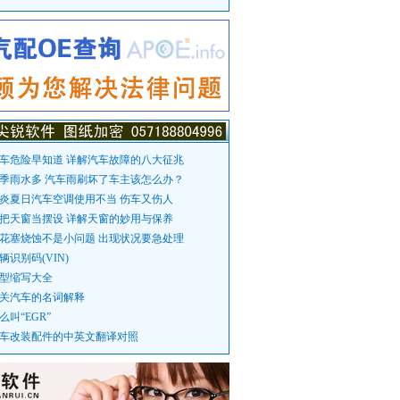
车危险早知道 详解汽车故障的八大征兆
季雨水多 汽车雨刷坏了车主该怎么办？
炎夏日汽车空调使用不当 伤车又伤人
把天窗当摆设 详解天窗的妙用与保养
花塞烧蚀不是小问题 出现状况要急处理
辆识别码(VIN)
型缩写大全
关汽车的名词解释
么叫“EGR”
车改装配件的中英文翻译对照